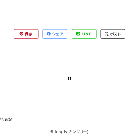
保存
シェア
LINE
ポスト
づく表記
© kingly(キングリー)